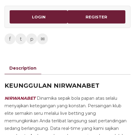
LOGIN
REGISTER
f
t
p
✉
Description
KEUNGGULAN NIRWANABET
NIRWANABET
Dinamika sepak bola papan atas selalu
menyajikan ketegangan yang konstan. Persaingan klub
elite semakin seru melalui live betting yang
memungkinkan Anda terlibat langsung saat pertandingan
sedang berlangsung. Data real-time yang kami sajikan